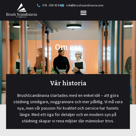
070 - 030 43 94
info@brushscandinavia.com
Om oss
Vår historia
BrushScandinavia startades med en enkel idé – att göra
städning smidigare, noggrannare och mer pålitlig. Vi må vara
nya, men vår passion för kvalitet och service har funnits
länge. Med ett öga för detaljer och en modern syn på
städning skapar vi rena miljöer där människor trivs.